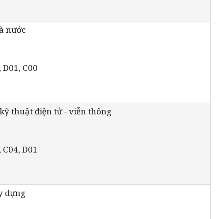
hà nước
, D01, C00
ỹ thuật điện tử - viễn thông
, C04, D01
y dựng