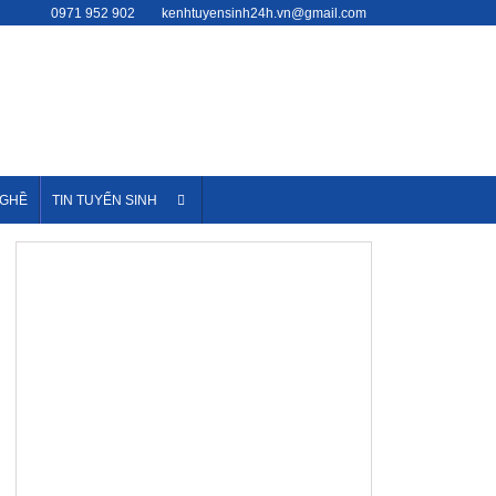
0971 952 902
kenhtuyensinh24h.vn@gmail.com
NGHỀ
TIN TUYỂN SINH