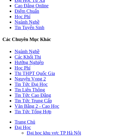
Đại Học Từ Xa
Cao Đẳng Online
Điểm Chuẩn
Học Phí
Ngành Nghề
Tin Tuyển Sinh
Các Chuyên Mục Khác
Ngành Nghề
Các Khối Thi
Hướng Nghiệp
Học Phí
Thi THPT Quốc Gia
Nguyện Vọng 2
Tin Tức Đại Học
Tin Liên Thông
Tin Tức Cao Đẳng
Tin Tức Trung Cấp
Văn Bằng 2 - Cao Học
Tin Tức Tổng Hợp
Trang Chủ
Đại Học
Đại học khu vực TP Hà Nội