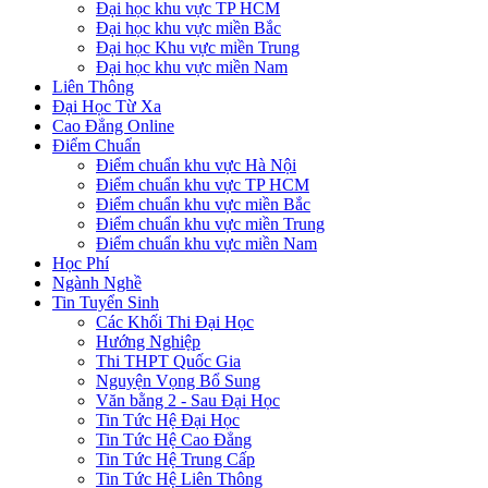
Đại học khu vực TP HCM
Đại học khu vực miền Bắc
Đại học Khu vực miền Trung
Đại học khu vực miền Nam
Liên Thông
Đại Học Từ Xa
Cao Đẳng Online
Điểm Chuẩn
Điểm chuẩn khu vực Hà Nội
Điểm chuẩn khu vực TP HCM
Điểm chuẩn khu vực miền Bắc
Điểm chuẩn khu vực miền Trung
Điểm chuẩn khu vực miền Nam
Học Phí
Ngành Nghề
Tin Tuyển Sinh
Các Khối Thi Đại Học
Hướng Nghiệp
Thi THPT Quốc Gia
Nguyện Vọng Bổ Sung
Văn bằng 2 - Sau Đại Học
Tin Tức Hệ Đại Học
Tin Tức Hệ Cao Đẳng
Tin Tức Hệ Trung Cấp
Tin Tức Hệ Liên Thông