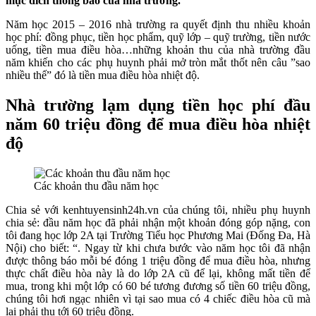
mục đích thông báo của nhà trường.
Năm học 2015 – 2016 nhà trường ra quyết định thu nhiều khoản
học phí: đồng phục, tiền học phẩm, quỹ lớp – quỹ trường, tiền nước
uống, tiền mua điều hòa…những khoản thu của nhà trường đầu
năm khiến cho các phụ huynh phải mở tròn mắt thốt nên câu ”sao
nhiều thế” đó là tiền mua điều hòa nhiệt độ.
Nhà trường lạm dụng tiền học phí đầu
năm 60 triệu đồng để mua điều hòa nhiệt
độ
Các khoản thu đầu năm học
Chia sẻ với kenhtuyensinh24h.vn của chúng tôi, nhiều phụ huynh
chia sẻ: đầu năm học đã phải nhận một khoản đóng góp nặng, con
tôi đang học lớp 2A tại Trường Tiểu học Phương Mai (Đống Đa, Hà
Nội) cho biết: “. Ngay từ khi chưa bước vào năm học tôi đã nhận
được thông báo mỗi bé đóng 1 triệu đồng để mua điều hòa, nhưng
thực chất điều hòa này là do lớp 2A cũ để lại, không mất tiền để
mua, trong khi một lớp có 60 bé tương đương số tiền 60 triệu đồng,
chúng tôi hơi ngạc nhiên vì tại sao mua có 4 chiếc điều hòa cũ mà
lại phải thu tới 60 triệu đồng.