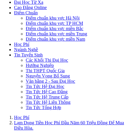
Đại Học Từ Xa
Cao Đẳng Online
Điểm Chuẩn
Điểm chuẩn khu vực Hà Nội
Điểm chuẩn khu vực TP HCM
Điểm chuẩn khu vực miền Bắc
Điểm chuẩn khu vực miền Trung
Điểm chuẩn khu vực miền Nam
Học Phí
Ngành Nghề
Tin Tuyển Sinh
Các Khối Thi Đại Học
Hướng Nghiệp
Thi THPT Quốc Gia
Nguyện Vọng Bổ Sung
Văn bằng 2 - Sau Đại Học
Tin Tức Hệ Đại Học
Tin Tức Hệ Cao Đẳng
Tin Tức Hệ Trung Cấp
Tin Tức Hệ Liên Thông
Tin Tức Tổng Hợp
Học Phí
Lạm Dụng Tiền Học Phí Đầu Năm 60 Triệu Đồng Để Mua
Điều Hòa.