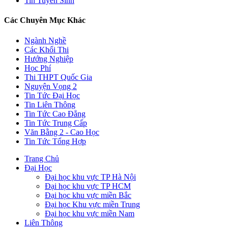
Tin Tuyển Sinh
Các Chuyên Mục Khác
Ngành Nghề
Các Khối Thi
Hướng Nghiệp
Học Phí
Thi THPT Quốc Gia
Nguyện Vọng 2
Tin Tức Đại Học
Tin Liên Thông
Tin Tức Cao Đẳng
Tin Tức Trung Cấp
Văn Bằng 2 - Cao Học
Tin Tức Tổng Hợp
Trang Chủ
Đại Học
Đại học khu vực TP Hà Nội
Đại học khu vực TP HCM
Đại học khu vực miền Bắc
Đại học Khu vực miền Trung
Đại học khu vực miền Nam
Liên Thông