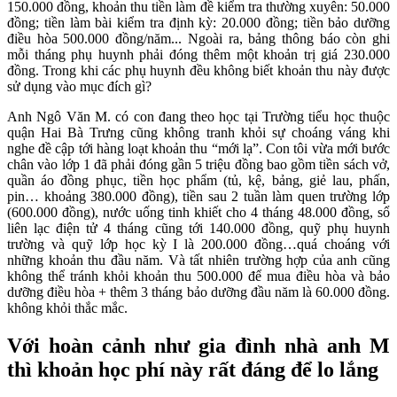
150.000 đồng, khoản thu tiền làm đề kiểm tra thường xuyên: 50.000
đồng; tiền làm bài kiểm tra định kỳ: 20.000 đồng; tiền bảo dưỡng
điều hòa 500.000 đồng/năm... Ngoài ra, bảng thông báo còn ghi
mỗi tháng phụ huynh phải đóng thêm một khoản trị giá 230.000
đồng. Trong khi các phụ huynh đều không biết khoản thu này được
sử dụng vào mục đích gì?
Anh Ngô Văn M. có con đang theo học tại Trường tiểu học thuộc
quận Hai Bà Trưng cũng không tranh khỏi sự choáng váng khi
nghe đề cập tới hàng loạt khoản thu “mới lạ”. Con tôi vừa mới bước
chân vào lớp 1 đã phải đóng gần 5 triệu đồng bao gồm tiền sách vở,
quần áo đồng phục, tiền học phẩm (tủ, kệ, bảng, giẻ lau, phấn,
pin… khoảng 380.000 đồng), tiền sau 2 tuần làm quen trường lớp
(600.000 đồng), nước uống tinh khiết cho 4 tháng 48.000 đồng, sổ
liên lạc điện tử 4 tháng cũng tới 140.000 đồng, quỹ phụ huynh
trường và quỹ lớp học kỳ I là 200.000 đồng…quá choáng với
những khoản thu đầu năm. Và tất nhiên trường hợp của anh cũng
không thể tránh khỏi khoản thu 500.000 để mua điều hòa và bảo
dưỡng điều hòa + thêm 3 tháng bảo dưỡng đầu năm là 60.000 đồng.
không khỏi thắc mắc.
Với hoàn cảnh như gia đình nhà anh M
thì khoản học phí này rất đáng để lo lắng