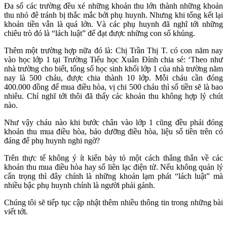
Đa số các trường đều xé những khoản thu lớn thành những khoản
thu nhỏ đê tránh bị thắc mắc bởi phụ huynh. Nhưng khi tổng kết lại
khoản tiền vẫn là quá lớn. Và các phụ huynh đã nghĩ tới những
chiêu trò đó là “lách luật” để đạt được những con số khủng.
Thêm một trường hợp nữa đó là: Chị Trần Thị T. có con năm nay
vào học lớp 1 tại Trường Tiểu học Xuân Đỉnh chia sẻ: ‘Theo như
nhà trường cho biết, tổng số học sinh khối lớp 1 của nhà trường năm
nay là 500 cháu, được chia thành 10 lớp. Mỗi cháu cần đóng
400.000 đồng để mua điều hòa, vị chi 500 cháu thì số tiền sẽ là bao
nhiêu. Chỉ nghĩ tới thôi đã thấy các khoản thu không hợp lý chút
nào.
Như vậy cháu nào khi bước chân vào lớp 1 cũng đều phải đóng
khoản thu mua điều hòa, bảo dưỡng điều hòa, liệu số tiền trên có
đáng để phụ huynh nghi ngờ?
Trên thực tế không ý ít kiến bày tỏ một cách thẳng thắn về các
khoản thu mua điều hòa hay sổ liên lạc điện tử. Nếu không quản lý
cẩn trọng thì đây chính là những khoản lạm phát “lách luật” mà
nhiều bậc phụ huynh chính là người phải gánh.
Chúng tôi sẽ tiếp tục cập nhật thêm nhiều thông tin trong những bài
viết tới.