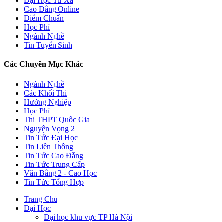
Đại Học Từ Xa
Cao Đẳng Online
Điểm Chuẩn
Học Phí
Ngành Nghề
Tin Tuyển Sinh
Các Chuyên Mục Khác
Ngành Nghề
Các Khối Thi
Hướng Nghiệp
Học Phí
Thi THPT Quốc Gia
Nguyện Vọng 2
Tin Tức Đại Học
Tin Liên Thông
Tin Tức Cao Đẳng
Tin Tức Trung Cấp
Văn Bằng 2 - Cao Học
Tin Tức Tổng Hợp
Trang Chủ
Đại Học
Đại học khu vực TP Hà Nội