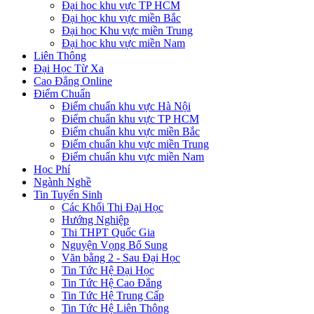
Đại học khu vực TP HCM
Đại học khu vực miền Bắc
Đại học Khu vực miền Trung
Đại học khu vực miền Nam
Liên Thông
Đại Học Từ Xa
Cao Đẳng Online
Điểm Chuẩn
Điểm chuẩn khu vực Hà Nội
Điểm chuẩn khu vực TP HCM
Điểm chuẩn khu vực miền Bắc
Điểm chuẩn khu vực miền Trung
Điểm chuẩn khu vực miền Nam
Học Phí
Ngành Nghề
Tin Tuyển Sinh
Các Khối Thi Đại Học
Hướng Nghiệp
Thi THPT Quốc Gia
Nguyện Vọng Bổ Sung
Văn bằng 2 - Sau Đại Học
Tin Tức Hệ Đại Học
Tin Tức Hệ Cao Đẳng
Tin Tức Hệ Trung Cấp
Tin Tức Hệ Liên Thông